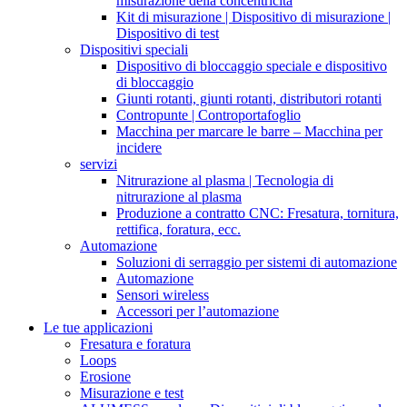
misurazione della concentricità
Kit di misurazione | Dispositivo di misurazione |
Dispositivo di test
Dispositivi speciali
Dispositivo di bloccaggio speciale e dispositivo
di bloccaggio
Giunti rotanti, giunti rotanti, distributori rotanti
Contropunte | Controportafoglio
Macchina per marcare le barre – Macchina per
incidere
servizi
Nitrurazione al plasma | Tecnologia di
nitrurazione al plasma
Produzione a contratto CNC: Fresatura, tornitura,
rettifica, foratura, ecc.
Automazione
Soluzioni di serraggio per sistemi di automazione
Automazione
Sensori wireless
Accessori per l’automazione
Le tue applicazioni
Fresatura e foratura
Loops
Erosione
Misurazione e test