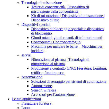
Tecnologia di misurazione
Tester di concentricità | Dispositivo di
misurazione della concentricità
Kit di misurazione | Dispositivo di misurazione |
Dispositivo di test
Dispositivi speciali
Dispositivo di bloccaggio speciale e dispositivo
di bloccaggio
Giunti rotanti, giunti rotanti, distributori rotanti
Contropunte | Controportafoglio
Macchina per marcare le barre – Macchina per
incidere
servizi
Nitrurazione al plasma | Tecnologia di
nitrurazione al plasma
Produzione a contratto CNC: Fresatura, tornitura,
rettifica, foratura, ecc.
Automazione
Soluzioni di serraggio per sistemi di automazione
Automazione
Sensori wireless
Accessori per l’automazione
Le tue applicazioni
Fresatura e foratura
Loops