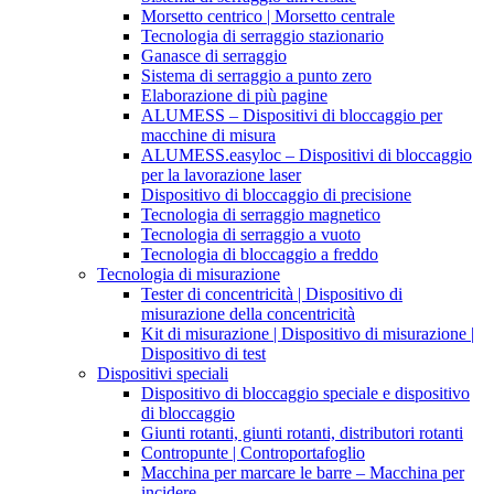
Morsetto centrico | Morsetto centrale
Tecnologia di serraggio stazionario
Ganasce di serraggio
Sistema di serraggio a punto zero
Elaborazione di più pagine
ALUMESS – Dispositivi di bloccaggio per
macchine di misura
ALUMESS.easyloc – Dispositivi di bloccaggio
per la lavorazione laser
Dispositivo di bloccaggio di precisione
Tecnologia di serraggio magnetico
Tecnologia di serraggio a vuoto
Tecnologia di bloccaggio a freddo
Tecnologia di misurazione
Tester di concentricità | Dispositivo di
misurazione della concentricità
Kit di misurazione | Dispositivo di misurazione |
Dispositivo di test
Dispositivi speciali
Dispositivo di bloccaggio speciale e dispositivo
di bloccaggio
Giunti rotanti, giunti rotanti, distributori rotanti
Contropunte | Controportafoglio
Macchina per marcare le barre – Macchina per
incidere