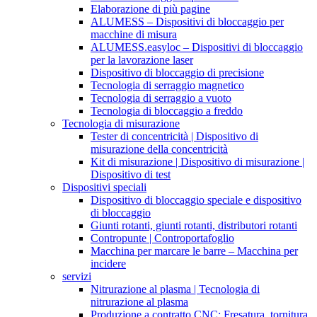
Elaborazione di più pagine
ALUMESS – Dispositivi di bloccaggio per
macchine di misura
ALUMESS.easyloc – Dispositivi di bloccaggio
per la lavorazione laser
Dispositivo di bloccaggio di precisione
Tecnologia di serraggio magnetico
Tecnologia di serraggio a vuoto
Tecnologia di bloccaggio a freddo
Tecnologia di misurazione
Tester di concentricità | Dispositivo di
misurazione della concentricità
Kit di misurazione | Dispositivo di misurazione |
Dispositivo di test
Dispositivi speciali
Dispositivo di bloccaggio speciale e dispositivo
di bloccaggio
Giunti rotanti, giunti rotanti, distributori rotanti
Contropunte | Controportafoglio
Macchina per marcare le barre – Macchina per
incidere
servizi
Nitrurazione al plasma | Tecnologia di
nitrurazione al plasma
Produzione a contratto CNC: Fresatura, tornitura,