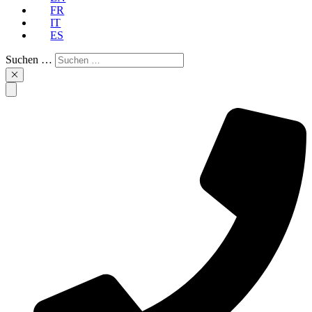
FR
IT
ES
Suchen …