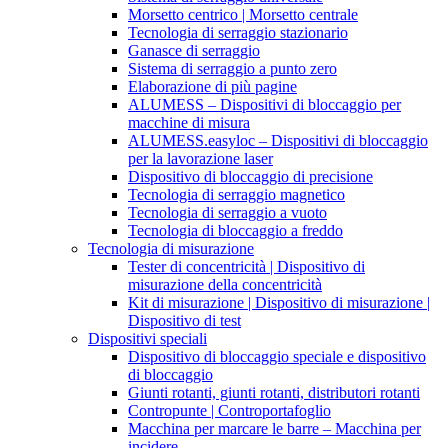
Morsetto centrico | Morsetto centrale
Tecnologia di serraggio stazionario
Ganasce di serraggio
Sistema di serraggio a punto zero
Elaborazione di più pagine
ALUMESS – Dispositivi di bloccaggio per
macchine di misura
ALUMESS.easyloc – Dispositivi di bloccaggio
per la lavorazione laser
Dispositivo di bloccaggio di precisione
Tecnologia di serraggio magnetico
Tecnologia di serraggio a vuoto
Tecnologia di bloccaggio a freddo
Tecnologia di misurazione
Tester di concentricità | Dispositivo di
misurazione della concentricità
Kit di misurazione | Dispositivo di misurazione |
Dispositivo di test
Dispositivi speciali
Dispositivo di bloccaggio speciale e dispositivo
di bloccaggio
Giunti rotanti, giunti rotanti, distributori rotanti
Contropunte | Controportafoglio
Macchina per marcare le barre – Macchina per
incidere