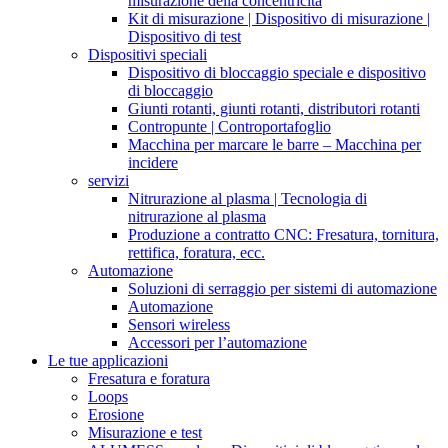
misurazione della concentricità
Kit di misurazione | Dispositivo di misurazione |
Dispositivo di test
Dispositivi speciali
Dispositivo di bloccaggio speciale e dispositivo
di bloccaggio
Giunti rotanti, giunti rotanti, distributori rotanti
Contropunte | Controportafoglio
Macchina per marcare le barre – Macchina per
incidere
servizi
Nitrurazione al plasma | Tecnologia di
nitrurazione al plasma
Produzione a contratto CNC: Fresatura, tornitura,
rettifica, foratura, ecc.
Automazione
Soluzioni di serraggio per sistemi di automazione
Automazione
Sensori wireless
Accessori per l’automazione
Le tue applicazioni
Fresatura e foratura
Loops
Erosione
Misurazione e test