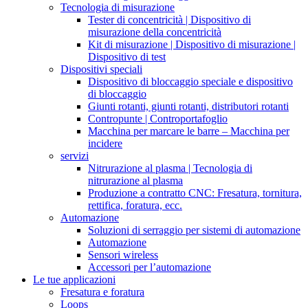
Tecnologia di misurazione
Tester di concentricità | Dispositivo di
misurazione della concentricità
Kit di misurazione | Dispositivo di misurazione |
Dispositivo di test
Dispositivi speciali
Dispositivo di bloccaggio speciale e dispositivo
di bloccaggio
Giunti rotanti, giunti rotanti, distributori rotanti
Contropunte | Controportafoglio
Macchina per marcare le barre – Macchina per
incidere
servizi
Nitrurazione al plasma | Tecnologia di
nitrurazione al plasma
Produzione a contratto CNC: Fresatura, tornitura,
rettifica, foratura, ecc.
Automazione
Soluzioni di serraggio per sistemi di automazione
Automazione
Sensori wireless
Accessori per l’automazione
Le tue applicazioni
Fresatura e foratura
Loops