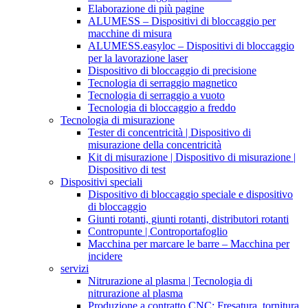
Elaborazione di più pagine
ALUMESS – Dispositivi di bloccaggio per
macchine di misura
ALUMESS.easyloc – Dispositivi di bloccaggio
per la lavorazione laser
Dispositivo di bloccaggio di precisione
Tecnologia di serraggio magnetico
Tecnologia di serraggio a vuoto
Tecnologia di bloccaggio a freddo
Tecnologia di misurazione
Tester di concentricità | Dispositivo di
misurazione della concentricità
Kit di misurazione | Dispositivo di misurazione |
Dispositivo di test
Dispositivi speciali
Dispositivo di bloccaggio speciale e dispositivo
di bloccaggio
Giunti rotanti, giunti rotanti, distributori rotanti
Contropunte | Controportafoglio
Macchina per marcare le barre – Macchina per
incidere
servizi
Nitrurazione al plasma | Tecnologia di
nitrurazione al plasma
Produzione a contratto CNC: Fresatura, tornitura,