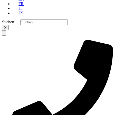
FR
IT
ES
Suchen …