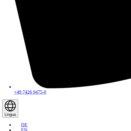
+49 7426 9475-0
Lingua
DE
EN