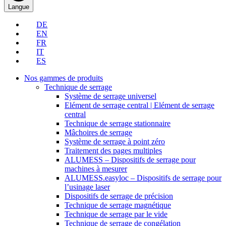
Langue
DE
EN
FR
IT
ES
Nos gammes de produits
Technique de serrage
Système de serrage universel
Elément de serrage central | Elément de serrage
central
Technique de serrage stationnaire
Mâchoires de serrage
Système de serrage à point zéro
Traitement des pages multiples
ALUMESS – Dispositifs de serrage pour
machines à mesurer
ALUMESS.easyloc – Dispositifs de serrage pour
l’usinage laser
Dispositifs de serrage de précision
Technique de serrage magnétique
Technique de serrage par le vide
Technique de serrage de congélation