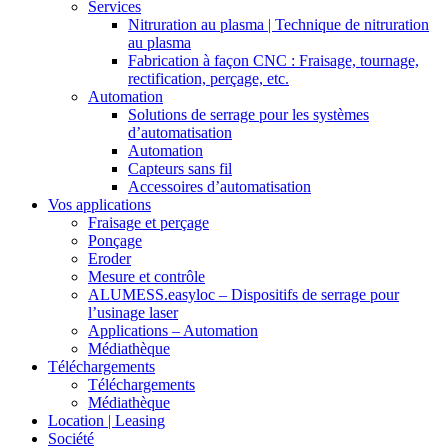
Services
Nitruration au plasma | Technique de nitruration
au plasma
Fabrication à façon CNC : Fraisage, tournage,
rectification, perçage, etc.
Automation
Solutions de serrage pour les systèmes
d’automatisation
Automation
Capteurs sans fil
Accessoires d’automatisation
Vos applications
Fraisage et perçage
Ponçage
Eroder
Mesure et contrôle
ALUMESS.easyloc – Dispositifs de serrage pour
l’usinage laser
Applications – Automation
Médiathèque
Téléchargements
Téléchargements
Médiathèque
Location | Leasing
Société