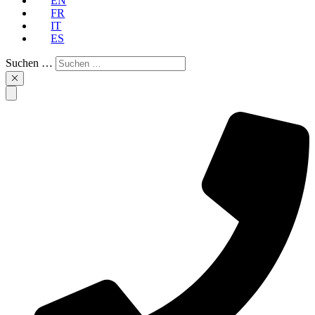
EN
FR
IT
ES
Suchen …