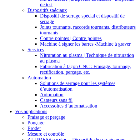
de test
Dispositifs spéciaux
Dispositif de serrage spécial et dispositif de
serrage
Joints tournants, raccords tournants, distributeurs
tournants
Contre-pointes | Contre-pointes
Machine à signer les barres -Machine à graver
Services
Nitruration au plasma | Technique de nitruration
au plasma
Fabrication à façon CNC : Fraisage, tournage,
rectification, perçage, etc.
Automation
Solutions de serrage pour les systèmes
d’automatisation
Automation
Capteurs sans fil
Accessoires d’automatisation
Vos applications
Fraisage et perçage
Ponçage
Eroder
Mesure et contrôle
ALUMESS.easyloc – Dispositifs de serrage pour