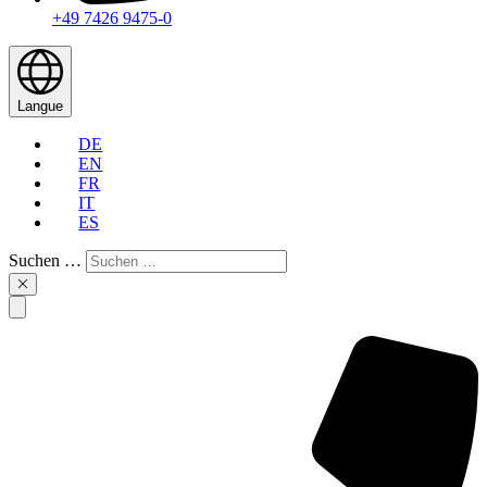
+49 7426 9475-0
Langue
DE
EN
FR
IT
ES
Suchen …