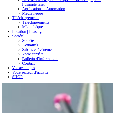
l’usinage laser
Applications – Automation
Médiathèque
Téléchargements
Téléchargements
Médiathèque
Location | Leasing
Société
Société
Actualités
Salons et événements
Votre carrière
Bulletin d’information
Contact
Vos avantages
Votre secteur d’activité
SHOP