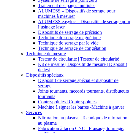
Système de serrage à point zéro
Traitement des pages multiples
ALUMESS – Dispositifs de serrage pour
machines à mesurer
ALUMESS.easyloc – Dispositifs de serrage pour
l’usinage laser
Dispositifs de serrage de précision
Technique de serrage magnétique
Technique de serrage par le vide
Technique de serrage de congélation
Technique de mesure
Testeur de circularité | Testeur de circularité
Kit de mesure | Dispositif de mesure | Dispositif
de test
Dispositifs spéciaux
Dispositif de serrage spécial et dispositif de
serrage
Joints tournants, raccords tournants, distributeurs
tournants
Contre-pointes | Contre-pointes
Machine à signer les barres -Machine à graver
Services
Nitruration au plasma | Technique de nitruration
au plasma
Fabrication à façon CNC : Fraisage, tournage,