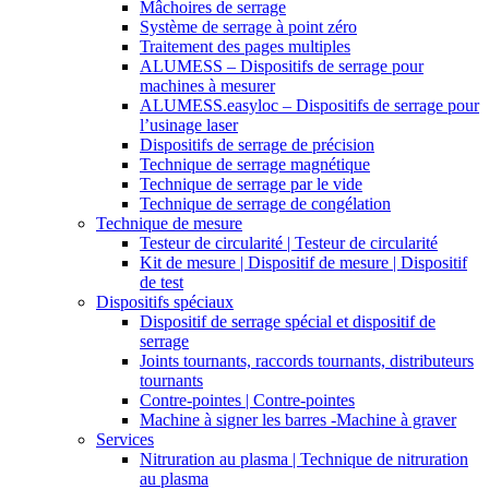
Mâchoires de serrage
Système de serrage à point zéro
Traitement des pages multiples
ALUMESS – Dispositifs de serrage pour
machines à mesurer
ALUMESS.easyloc – Dispositifs de serrage pour
l’usinage laser
Dispositifs de serrage de précision
Technique de serrage magnétique
Technique de serrage par le vide
Technique de serrage de congélation
Technique de mesure
Testeur de circularité | Testeur de circularité
Kit de mesure | Dispositif de mesure | Dispositif
de test
Dispositifs spéciaux
Dispositif de serrage spécial et dispositif de
serrage
Joints tournants, raccords tournants, distributeurs
tournants
Contre-pointes | Contre-pointes
Machine à signer les barres -Machine à graver
Services
Nitruration au plasma | Technique de nitruration
au plasma