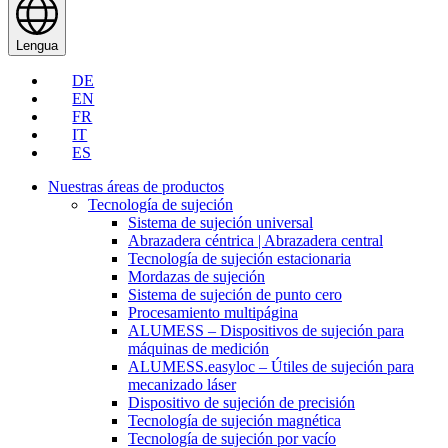
Lengua
DE
EN
FR
IT
ES
Nuestras áreas de productos
Tecnología de sujeción
Sistema de sujeción universal
Abrazadera céntrica | Abrazadera central
Tecnología de sujeción estacionaria
Mordazas de sujeción
Sistema de sujeción de punto cero
Procesamiento multipágina
ALUMESS – Dispositivos de sujeción para
máquinas de medición
ALUMESS.easyloc – Útiles de sujeción para
mecanizado láser
Dispositivo de sujeción de precisión
Tecnología de sujeción magnética
Tecnología de sujeción por vacío