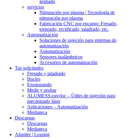
grabado
servicios
Nitruración por plasma | Tecnología de
nitruración por plasma
Fabricación CNC por encargo: Fresado,
torneado, rectificado, taladrado, etc.
Automatización
Soluciones de sujeción para sistemas de
automatización
Automatización
Sensores inalámbricos
Accesorios de automatización
Tus solicitudes
Fresado y taladrado
Bucles
Erosionando
Medir y probar
ALUMESS.easyloc – Útiles de sujeción para
mecanizado láser
Aplicaciones – Automatización
Mediateca
Descargas
Descargas
Mediateca
Alquiler | Leasing