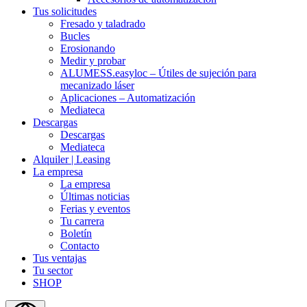
Tus solicitudes
Fresado y taladrado
Bucles
Erosionando
Medir y probar
ALUMESS.easyloc – Útiles de sujeción para
mecanizado láser
Aplicaciones – Automatización
Mediateca
Descargas
Descargas
Mediateca
Alquiler | Leasing
La empresa
La empresa
Últimas noticias
Ferias y eventos
Tu carrera
Boletín
Contacto
Tus ventajas
Tu sector
SHOP