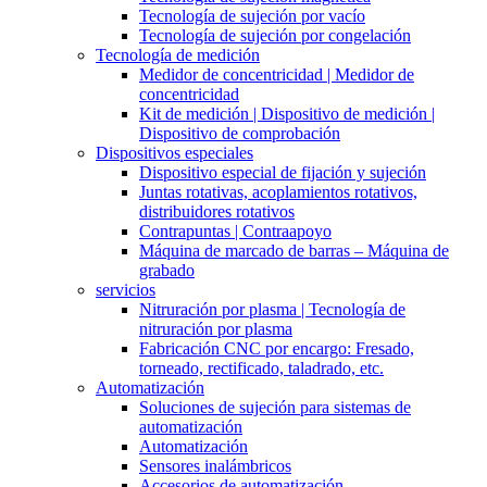
Tecnología de sujeción por vacío
Tecnología de sujeción por congelación
Tecnología de medición
Medidor de concentricidad | Medidor de
concentricidad
Kit de medición | Dispositivo de medición |
Dispositivo de comprobación
Dispositivos especiales
Dispositivo especial de fijación y sujeción
Juntas rotativas, acoplamientos rotativos,
distribuidores rotativos
Contrapuntas | Contraapoyo
Máquina de marcado de barras – Máquina de
grabado
servicios
Nitruración por plasma | Tecnología de
nitruración por plasma
Fabricación CNC por encargo: Fresado,
torneado, rectificado, taladrado, etc.
Automatización
Soluciones de sujeción para sistemas de
automatización
Automatización
Sensores inalámbricos
Accesorios de automatización