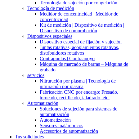
Tecnología de sujeción por congelación
Tecnología de medición
Medidor de concentricidad | Medidor de
concentricidad
Kit de medición | Dispositivo de medición |
Dispositivo de comprobación
Dispositivos especiales
Dispositivo especial de fijación y sujeción
Juntas rotativas, acoplamientos rotativos,
distribuidores rotativos
Contrapuntas | Contraapoyo
Máquina de marcado de barras – Máquina de
grabado
servicios
Nitruración por plasma | Tecnología de
nitruración por plasma
Fabricación CNC por encargo: Fresado,
torneado, rectificado, taladrado, etc.
Automatización
Soluciones de sujeción para sistemas de
automatización
Automatización
Sensores inalámbricos
Accesorios de automatización
Tus solicitudes