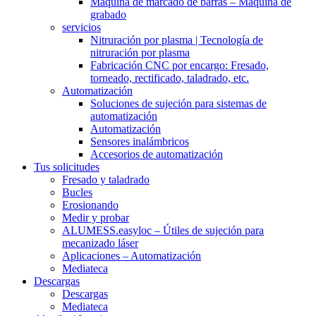
Máquina de marcado de barras – Máquina de
grabado
servicios
Nitruración por plasma | Tecnología de
nitruración por plasma
Fabricación CNC por encargo: Fresado,
torneado, rectificado, taladrado, etc.
Automatización
Soluciones de sujeción para sistemas de
automatización
Automatización
Sensores inalámbricos
Accesorios de automatización
Tus solicitudes
Fresado y taladrado
Bucles
Erosionando
Medir y probar
ALUMESS.easyloc – Útiles de sujeción para
mecanizado láser
Aplicaciones – Automatización
Mediateca
Descargas
Descargas
Mediateca