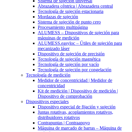
Sistema de sujeción universal
Abrazadera céntrica | Abrazadera central
Tecnología de sujeción estacionaria
Mordazas de sujeción
Sistema de sujeción de punto cero
Procesamiento multipágina
ALUMESS – Dispositivos de sujeción para
máquinas de medición
ALUMESS.easyloc – Útiles de sujeción para
mecanizado láser
Dispositivo de sujeción de precisión
Tecnología de sujeción magnética
Tecnología de sujeción por vacío
Tecnología de sujeción por congelación
Tecnología de medición
Medidor de concentricidad | Medidor de
concentricidad
Kit de medición | Dispositivo de medición |
Dispositivo de comprobación
Dispositivos especiales
Dispositivo especial de fijación y sujeción
Juntas rotativas, acoplamientos rotativos,
distribuidores rotativos
Contrapuntas | Contraapoyo
Máquina de marcado de barras – Máquina de