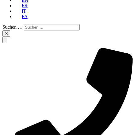
EN
FR
IT
ES
Suchen …