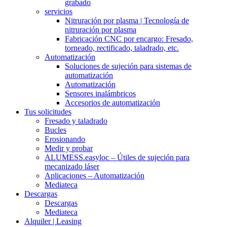
grabado
servicios
Nitruración por plasma | Tecnología de
nitruración por plasma
Fabricación CNC por encargo: Fresado,
torneado, rectificado, taladrado, etc.
Automatización
Soluciones de sujeción para sistemas de
automatización
Automatización
Sensores inalámbricos
Accesorios de automatización
Tus solicitudes
Fresado y taladrado
Bucles
Erosionando
Medir y probar
ALUMESS.easyloc – Útiles de sujeción para
mecanizado láser
Aplicaciones – Automatización
Mediateca
Descargas
Descargas
Mediateca
Alquiler | Leasing