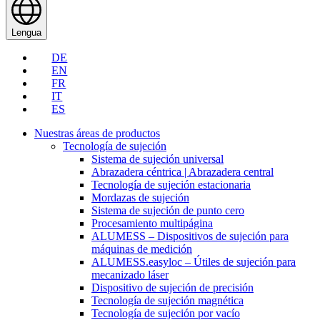
Lengua
DE
EN
FR
IT
ES
Nuestras áreas de productos
Tecnología de sujeción
Sistema de sujeción universal
Abrazadera céntrica | Abrazadera central
Tecnología de sujeción estacionaria
Mordazas de sujeción
Sistema de sujeción de punto cero
Procesamiento multipágina
ALUMESS – Dispositivos de sujeción para
máquinas de medición
ALUMESS.easyloc – Útiles de sujeción para
mecanizado láser
Dispositivo de sujeción de precisión
Tecnología de sujeción magnética
Tecnología de sujeción por vacío