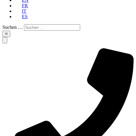
EN
FR
IT
ES
Suchen …