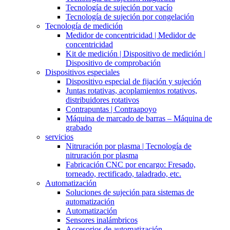
Tecnología de sujeción por vacío
Tecnología de sujeción por congelación
Tecnología de medición
Medidor de concentricidad | Medidor de
concentricidad
Kit de medición | Dispositivo de medición |
Dispositivo de comprobación
Dispositivos especiales
Dispositivo especial de fijación y sujeción
Juntas rotativas, acoplamientos rotativos,
distribuidores rotativos
Contrapuntas | Contraapoyo
Máquina de marcado de barras – Máquina de
grabado
servicios
Nitruración por plasma | Tecnología de
nitruración por plasma
Fabricación CNC por encargo: Fresado,
torneado, rectificado, taladrado, etc.
Automatización
Soluciones de sujeción para sistemas de
automatización
Automatización
Sensores inalámbricos
Accesorios de automatización