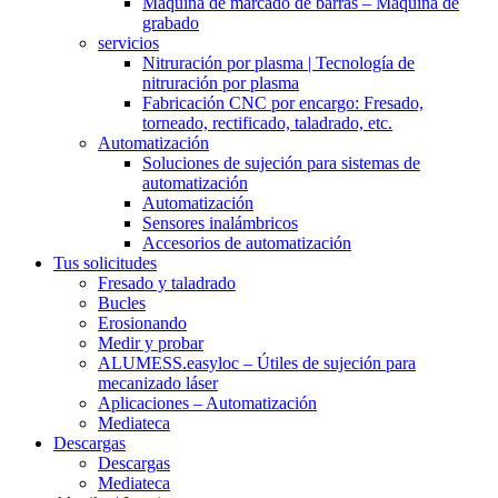
Máquina de marcado de barras – Máquina de
grabado
servicios
Nitruración por plasma | Tecnología de
nitruración por plasma
Fabricación CNC por encargo: Fresado,
torneado, rectificado, taladrado, etc.
Automatización
Soluciones de sujeción para sistemas de
automatización
Automatización
Sensores inalámbricos
Accesorios de automatización
Tus solicitudes
Fresado y taladrado
Bucles
Erosionando
Medir y probar
ALUMESS.easyloc – Útiles de sujeción para
mecanizado láser
Aplicaciones – Automatización
Mediateca
Descargas
Descargas
Mediateca