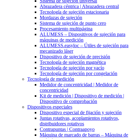
Sistema de sujeción universal
Abrazadera céntrica | Abrazadera central
Tecnología de sujeción estacionaria
Mordazas de sujeción
Sistema de sujeción de punto cero
Procesamiento multipágina
ALUMESS – Dispositivos de sujeción para
máquinas de medición
ALUMESS.easyloc – Útiles de sujeción para
mecanizado láser
Dispositivo de sujeción de precisión
Tecnología de sujeción magnética
Tecnología de sujeción por vacío
Tecnología de sujeción por congelación
Tecnología de medición
Medidor de concentricidad | Medidor de
concentricidad
Kit de medición | Dispositivo de medición |
Dispositivo de comprobación
Dispositivos especiales
Dispositivo especial de fijación y sujeción
Juntas rotativas, acoplamientos rotativos,
distribuidores rotativos
Contrapuntas | Contraapoyo
Máquina de marcado de barras – Máquina de