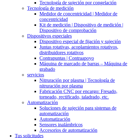
Tecnología de sujeción por congelación
Tecnología de medición
Medidor de concentricidad | Medidor de
concentricidad
Kit de medición | Dispositivo de medición |
Dispositivo de comprobación
Dispositivos especiales
Dispositivo especial de fijación y sujeción
Juntas rotativas, acoplamientos rotativos,
distribuidores rotativos
Contrapuntas | Contraapoyo
Máquina de marcado de barras – Máquina de
grabado
servicios
Nitruración por plasma | Tecnología de
nitruración por plasma
Fabricación CNC por encargo: Fresado,
torneado, rectificado, taladrado, etc.
Automatización
Soluciones de sujeción para sistemas de
automatización
Automatización
Sensores inalámbricos
Accesorios de automatización
Tus solicitudes