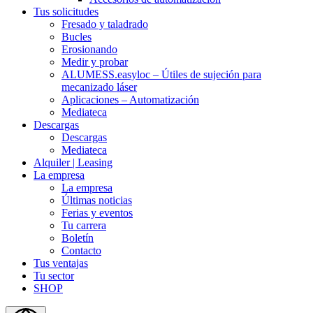
Tus solicitudes
Fresado y taladrado
Bucles
Erosionando
Medir y probar
ALUMESS.easyloc – Útiles de sujeción para
mecanizado láser
Aplicaciones – Automatización
Mediateca
Descargas
Descargas
Mediateca
Alquiler | Leasing
La empresa
La empresa
Últimas noticias
Ferias y eventos
Tu carrera
Boletín
Contacto
Tus ventajas
Tu sector
SHOP