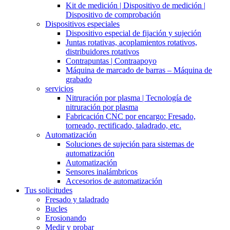
Kit de medición | Dispositivo de medición |
Dispositivo de comprobación
Dispositivos especiales
Dispositivo especial de fijación y sujeción
Juntas rotativas, acoplamientos rotativos,
distribuidores rotativos
Contrapuntas | Contraapoyo
Máquina de marcado de barras – Máquina de
grabado
servicios
Nitruración por plasma | Tecnología de
nitruración por plasma
Fabricación CNC por encargo: Fresado,
torneado, rectificado, taladrado, etc.
Automatización
Soluciones de sujeción para sistemas de
automatización
Automatización
Sensores inalámbricos
Accesorios de automatización
Tus solicitudes
Fresado y taladrado
Bucles
Erosionando
Medir y probar