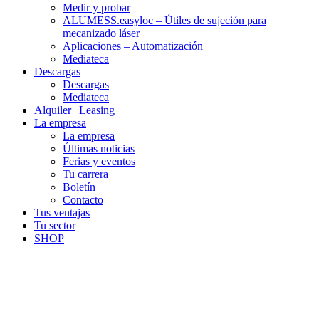
Medir y probar
ALUMESS.easyloc – Útiles de sujeción para
mecanizado láser
Aplicaciones – Automatización
Mediateca
Descargas
Descargas
Mediateca
Alquiler | Leasing
La empresa
La empresa
Últimas noticias
Ferias y eventos
Tu carrera
Boletín
Contacto
Tus ventajas
Tu sector
SHOP