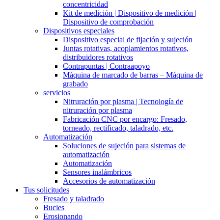
concentricidad
Kit de medición | Dispositivo de medición |
Dispositivo de comprobación
Dispositivos especiales
Dispositivo especial de fijación y sujeción
Juntas rotativas, acoplamientos rotativos,
distribuidores rotativos
Contrapuntas | Contraapoyo
Máquina de marcado de barras – Máquina de
grabado
servicios
Nitruración por plasma | Tecnología de
nitruración por plasma
Fabricación CNC por encargo: Fresado,
torneado, rectificado, taladrado, etc.
Automatización
Soluciones de sujeción para sistemas de
automatización
Automatización
Sensores inalámbricos
Accesorios de automatización
Tus solicitudes
Fresado y taladrado
Bucles
Erosionando