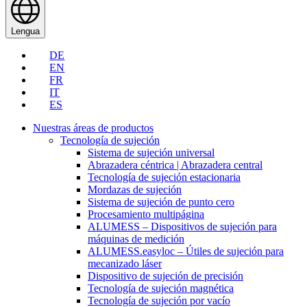
Lengua
DE
EN
FR
IT
ES
Nuestras áreas de productos
Tecnología de sujeción
Sistema de sujeción universal
Abrazadera céntrica | Abrazadera central
Tecnología de sujeción estacionaria
Mordazas de sujeción
Sistema de sujeción de punto cero
Procesamiento multipágina
ALUMESS – Dispositivos de sujeción para
máquinas de medición
ALUMESS.easyloc – Útiles de sujeción para
mecanizado láser
Dispositivo de sujeción de precisión
Tecnología de sujeción magnética
Tecnología de sujeción por vacío