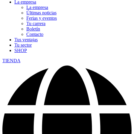
La empresa
La empresa
Últimas noticias
Ferias y eventos
Tu carrera
Boletín
Contacto
Tus ventajas
Tu sector
SHOP
TIENDA