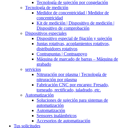
Tecnología de sujeción por congelación
Tecnología de medición
Medidor de concentricidad | Medidor de
concentricidad
Kit de medición | Dispositivo de medición |
Dispositivo de comprobación
Dispositivos especiales
Dispositivo especial de fijación y sujeción
Juntas rotativas, acoplamientos rotativos,
distribuidores rotativos
Contrapuntas | Contraapoyo
Máquina de marcado de barras – Máquina de
grabado
servicios
Nitruración por plasma | Tecnología de
nitruración por plasma
Fabricación CNC por encargo: Fresado,
torneado, rectificado, taladrado, etc.
Automatización
Soluciones de sujeción para sistemas de
automatización
Automatización
Sensores inalámbricos
Accesorios de automatización
Tus solicitudes