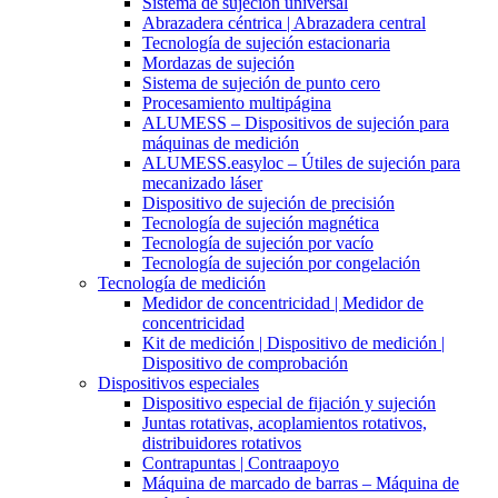
Sistema de sujeción universal
Abrazadera céntrica | Abrazadera central
Tecnología de sujeción estacionaria
Mordazas de sujeción
Sistema de sujeción de punto cero
Procesamiento multipágina
ALUMESS – Dispositivos de sujeción para
máquinas de medición
ALUMESS.easyloc – Útiles de sujeción para
mecanizado láser
Dispositivo de sujeción de precisión
Tecnología de sujeción magnética
Tecnología de sujeción por vacío
Tecnología de sujeción por congelación
Tecnología de medición
Medidor de concentricidad | Medidor de
concentricidad
Kit de medición | Dispositivo de medición |
Dispositivo de comprobación
Dispositivos especiales
Dispositivo especial de fijación y sujeción
Juntas rotativas, acoplamientos rotativos,
distribuidores rotativos
Contrapuntas | Contraapoyo
Máquina de marcado de barras – Máquina de