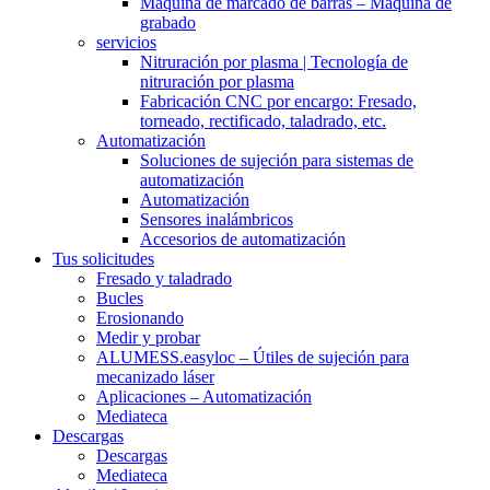
Máquina de marcado de barras – Máquina de
grabado
servicios
Nitruración por plasma | Tecnología de
nitruración por plasma
Fabricación CNC por encargo: Fresado,
torneado, rectificado, taladrado, etc.
Automatización
Soluciones de sujeción para sistemas de
automatización
Automatización
Sensores inalámbricos
Accesorios de automatización
Tus solicitudes
Fresado y taladrado
Bucles
Erosionando
Medir y probar
ALUMESS.easyloc – Útiles de sujeción para
mecanizado láser
Aplicaciones – Automatización
Mediateca
Descargas
Descargas
Mediateca