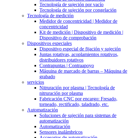
Tecnología de sujeción por vacío
Tecnología de sujeción por congelación
Tecnología de medición
Medidor de concentricidad | Medidor de
concentricidad
Kit de medición | Dispositivo de medición |
Dispositivo de comprobación
Dispositivos especiales
Dispositivo especial de fijación y sujeción
Juntas rotativas, acoplamientos rotativos,
distribuidores rotativos
Contrapuntas | Contraapoyo
Máquina de marcado de barras – Máquina de
grabado
servicios
Nitruración por plasma | Tecnología de
nitruración por plasma
Fabricación CNC por encargo: Fresado,
torneado, rectificado, taladrado, etc.
Automatización
Soluciones de sujeción para sistemas de
automatización
Automatización
Sensores inalámbricos
Accesorios de automatización