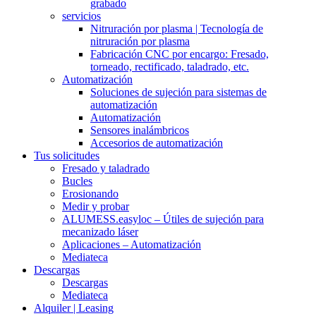
grabado
servicios
Nitruración por plasma | Tecnología de
nitruración por plasma
Fabricación CNC por encargo: Fresado,
torneado, rectificado, taladrado, etc.
Automatización
Soluciones de sujeción para sistemas de
automatización
Automatización
Sensores inalámbricos
Accesorios de automatización
Tus solicitudes
Fresado y taladrado
Bucles
Erosionando
Medir y probar
ALUMESS.easyloc – Útiles de sujeción para
mecanizado láser
Aplicaciones – Automatización
Mediateca
Descargas
Descargas
Mediateca
Alquiler | Leasing