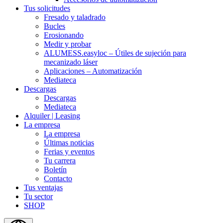
Tus solicitudes
Fresado y taladrado
Bucles
Erosionando
Medir y probar
ALUMESS.easyloc – Útiles de sujeción para
mecanizado láser
Aplicaciones – Automatización
Mediateca
Descargas
Descargas
Mediateca
Alquiler | Leasing
La empresa
La empresa
Últimas noticias
Ferias y eventos
Tu carrera
Boletín
Contacto
Tus ventajas
Tu sector
SHOP