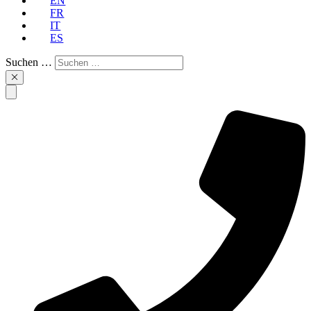
EN
FR
IT
ES
Suchen …