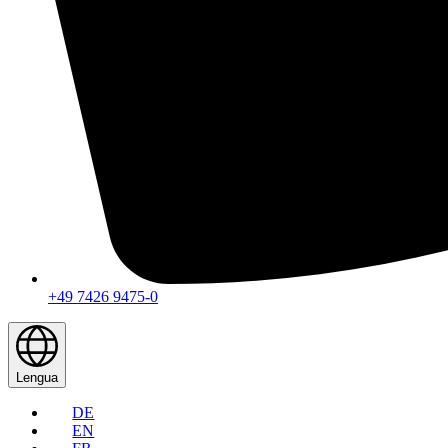
+49 7426 9475-0
Lengua
DE
EN