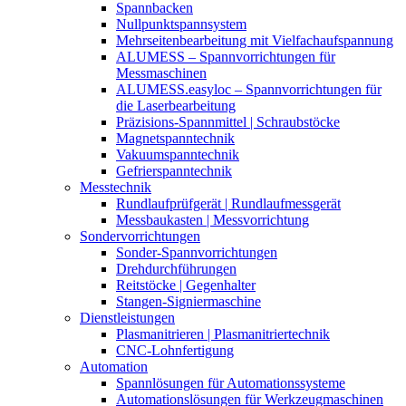
Spannbacken
Nullpunktspannsystem
Mehrseitenbearbeitung mit Vielfachaufspannung
ALUMESS – Spannvorrichtungen für
Messmaschinen
ALUMESS.easyloc – Spannvorrichtungen für
die Laserbearbeitung
Präzisions-Spannmittel | Schraubstöcke
Magnetspanntechnik
Vakuumspanntechnik
Gefrierspanntechnik
Messtechnik
Rundlaufprüfgerät | Rundlaufmessgerät
Messbaukasten | Messvorrichtung
Sondervorrichtungen
Sonder-Spannvorrichtungen
Drehdurchführungen
Reitstöcke | Gegenhalter
Stangen-Signiermaschine
Dienstleistungen
Plasmanitrieren | Plasmanitriertechnik
CNC-Lohnfertigung
Automation
Spannlösungen für Automationssysteme
Automationslösungen für Werkzeugmaschinen