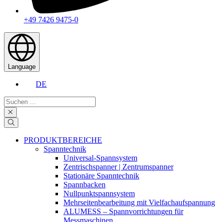
+49 7426 9475-0
Language
DE
Suchen
…
PRODUKTBEREICHE
Spanntechnik
Universal-Spannsystem
Zentrischspanner | Zentrumspanner
Stationäre Spanntechnik
Spannbacken
Nullpunktspannsystem
Mehrseitenbearbeitung mit Vielfachaufspannung
ALUMESS – Spannvorrichtungen für
Messmaschinen