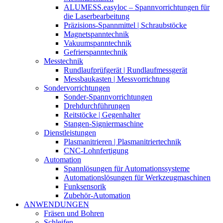
ALUMESS.easyloc – Spannvorrichtungen für
die Laserbearbeitung
Präzisions-Spannmittel | Schraubstöcke
Magnetspanntechnik
Vakuumspanntechnik
Gefrierspanntechnik
Messtechnik
Rundlaufprüfgerät | Rundlaufmessgerät
Messbaukasten | Messvorrichtung
Sondervorrichtungen
Sonder-Spannvorrichtungen
Drehdurchführungen
Reitstöcke | Gegenhalter
Stangen-Signiermaschine
Dienstleistungen
Plasmanitrieren | Plasmanitriertechnik
CNC-Lohnfertigung
Automation
Spannlösungen für Automationssysteme
Automationslösungen für Werkzeugmaschinen
Funksensorik
Zubehör-Automation
ANWENDUNGEN
Fräsen und Bohren
Schleifen