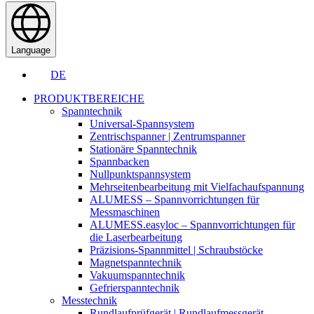
Language
DE
PRODUKTBEREICHE
Spanntechnik
Universal-Spannsystem
Zentrischspanner | Zentrumspanner
Stationäre Spanntechnik
Spannbacken
Nullpunktspannsystem
Mehrseitenbearbeitung mit Vielfachaufspannung
ALUMESS – Spannvorrichtungen für
Messmaschinen
ALUMESS.easyloc – Spannvorrichtungen für
die Laserbearbeitung
Präzisions-Spannmittel | Schraubstöcke
Magnetspanntechnik
Vakuumspanntechnik
Gefrierspanntechnik
Messtechnik
Rundlaufprüfgerät | Rundlaufmessgerät