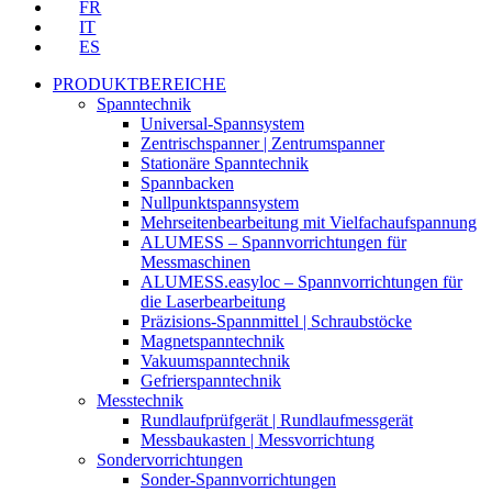
FR
IT
ES
PRODUKTBEREICHE
Spanntechnik
Universal-Spannsystem
Zentrischspanner | Zentrumspanner
Stationäre Spanntechnik
Spannbacken
Nullpunktspannsystem
Mehrseitenbearbeitung mit Vielfachaufspannung
ALUMESS – Spannvorrichtungen für
Messmaschinen
ALUMESS.easyloc – Spannvorrichtungen für
die Laserbearbeitung
Präzisions-Spannmittel | Schraubstöcke
Magnetspanntechnik
Vakuumspanntechnik
Gefrierspanntechnik
Messtechnik
Rundlaufprüfgerät | Rundlaufmessgerät
Messbaukasten | Messvorrichtung
Sondervorrichtungen
Sonder-Spannvorrichtungen