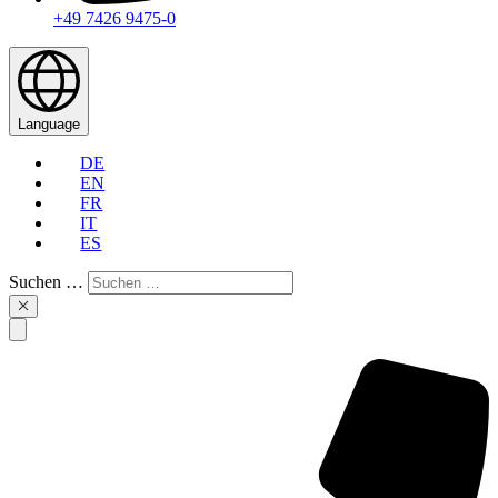
+49 7426 9475-0
Language
DE
EN
FR
IT
ES
Suchen …