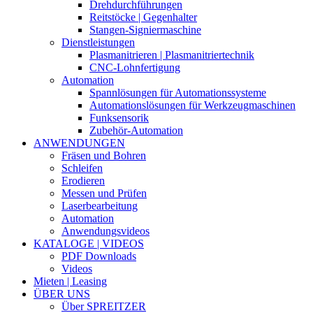
Drehdurchführungen
Reitstöcke | Gegenhalter
Stangen-Signiermaschine
Dienstleistungen
Plasmanitrieren | Plasmanitriertechnik
CNC-Lohnfertigung
Automation
Spannlösungen für Automationssysteme
Automationslösungen für Werkzeugmaschinen
Funksensorik
Zubehör-Automation
ANWENDUNGEN
Fräsen und Bohren
Schleifen
Erodieren
Messen und Prüfen
Laserbearbeitung
Automation
Anwendungsvideos
KATALOGE | VIDEOS
PDF Downloads
Videos
Mieten | Leasing
ÜBER UNS
Über SPREITZER