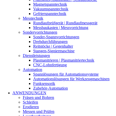
Magnetspanntechnik
Vakuumspanntechnik
Gefrierspanntechnik
Messtechnik
Rundlaufprüfgerät | Rundlaufmessgerät
Messbaukasten | Messvorrichtung
Sondervorrichtungen
Sonder-Spannvorrichtungen
Drehdurchführungen
Reitstöcke | Gegenhalter
Stangen-Signiermaschine
Dienstleistungen
Plasmanitrieren | Plasmanitriertechnik
CNC-Lohnfertigung
Automation
Spannlösungen für Automationssysteme
Automationslösungen für Werkzeugmaschinen
Funksensorik
Zubehör-Automation
ANWENDUNGEN
Fräsen und Bohren
Schleifen
Erodieren
Messen und Prüfen