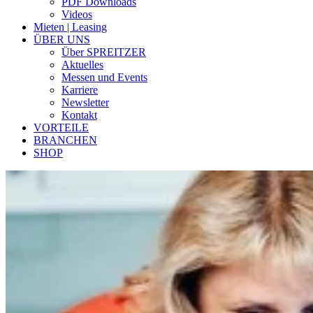
PDF Downloads
Videos
Mieten | Leasing
ÜBER UNS
Über SPREITZER
Aktuelles
Messen und Events
Karriere
Newsletter
Kontakt
VORTEILE
BRANCHEN
SHOP