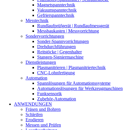
Magnetspanntechnik
Vakuumspanntechnik
Gefrierspanntechnik
Messtechnik
Rundlaufprüfgerät | Rundlaufmessgerät
Messbaukasten | Messvorrichtung
Sondervorrichtungen
Sonder-Spannvorrichtungen
Drehdurchführungen
Reitstöcke | Gegenhalter
Stangen-Signiermaschine
Dienstleistungen
Plasmanitrieren | Plasmanitriertechnik
CNC-Lohnfertigung
Automation
Spannlösungen für Automationssysteme
Automationslösungen für Werkzeugmaschinen
Funksensorik
Zubehör-Automation
ANWENDUNGEN
Fräsen und Bohren
Schleifen
Erodieren
Messen und Prüfen