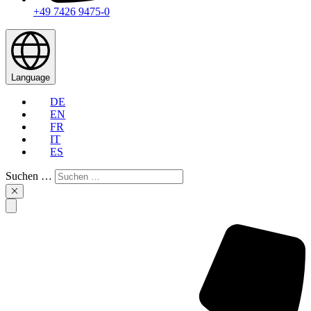
+49 7426 9475-0
Language
DE
EN
FR
IT
ES
Suchen …