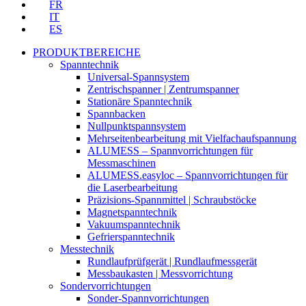
FR
IT
ES
PRODUKTBEREICHE
Spanntechnik
Universal-Spannsystem
Zentrischspanner | Zentrumspanner
Stationäre Spanntechnik
Spannbacken
Nullpunktspannsystem
Mehrseitenbearbeitung mit Vielfachaufspannung
ALUMESS – Spannvorrichtungen für
Messmaschinen
ALUMESS.easyloc – Spannvorrichtungen für
die Laserbearbeitung
Präzisions-Spannmittel | Schraubstöcke
Magnetspanntechnik
Vakuumspanntechnik
Gefrierspanntechnik
Messtechnik
Rundlaufprüfgerät | Rundlaufmessgerät
Messbaukasten | Messvorrichtung
Sondervorrichtungen
Sonder-Spannvorrichtungen