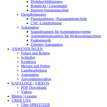
Drehdurchführungen
Reitstöcke | Gegenhalter
Stangen-Signiermaschine
Dienstleistungen
Plasmanitrieren | Plasmanitriertechnik
CNC-Lohnfertigung
Automation
Spannlösungen für Automationssysteme
Automationslösungen für Werkzeugmaschinen
Funksensorik
Zubehör-Automation
ANWENDUNGEN
Fräsen und Bohren
Schleifen
Erodieren
Messen und Prüfen
Laserbearbeitung
Automation
Anwendungsvideos
KATALOGE | VIDEOS
PDF Downloads
Videos
Mieten | Leasing
ÜBER UNS
Über SPREITZER