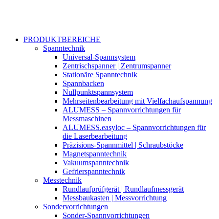
PRODUKTBEREICHE
Spanntechnik
Universal-Spannsystem
Zentrischspanner | Zentrumspanner
Stationäre Spanntechnik
Spannbacken
Nullpunktspannsystem
Mehrseitenbearbeitung mit Vielfachaufspannung
ALUMESS – Spannvorrichtungen für
Messmaschinen
ALUMESS.easyloc – Spannvorrichtungen für
die Laserbearbeitung
Präzisions-Spannmittel | Schraubstöcke
Magnetspanntechnik
Vakuumspanntechnik
Gefrierspanntechnik
Messtechnik
Rundlaufprüfgerät | Rundlaufmessgerät
Messbaukasten | Messvorrichtung
Sondervorrichtungen
Sonder-Spannvorrichtungen