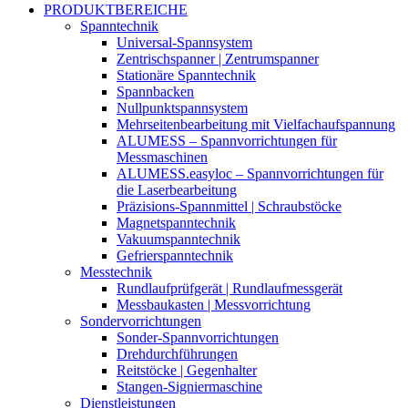
PRODUKTBEREICHE
Spanntechnik
Universal-Spannsystem
Zentrischspanner | Zentrumspanner
Stationäre Spanntechnik
Spannbacken
Nullpunktspannsystem
Mehrseitenbearbeitung mit Vielfachaufspannung
ALUMESS – Spannvorrichtungen für
Messmaschinen
ALUMESS.easyloc – Spannvorrichtungen für
die Laserbearbeitung
Präzisions-Spannmittel | Schraubstöcke
Magnetspanntechnik
Vakuumspanntechnik
Gefrierspanntechnik
Messtechnik
Rundlaufprüfgerät | Rundlaufmessgerät
Messbaukasten | Messvorrichtung
Sondervorrichtungen
Sonder-Spannvorrichtungen
Drehdurchführungen
Reitstöcke | Gegenhalter
Stangen-Signiermaschine
Dienstleistungen