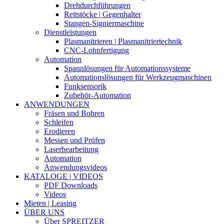
Drehdurchführungen
Reitstöcke | Gegenhalter
Stangen-Signiermaschine
Dienstleistungen
Plasmanitrieren | Plasmanitriertechnik
CNC-Lohnfertigung
Automation
Spannlösungen für Automationssysteme
Automationslösungen für Werkzeugmaschinen
Funksensorik
Zubehör-Automation
ANWENDUNGEN
Fräsen und Bohren
Schleifen
Erodieren
Messen und Prüfen
Laserbearbeitung
Automation
Anwendungsvideos
KATALOGE | VIDEOS
PDF Downloads
Videos
Mieten | Leasing
ÜBER UNS
Über SPREITZER