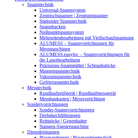
Spanntechnik
Universal-Spannsystem
Zentrischspanner | Zentrumspanner
Stationäre Spanntechnik
Spannbacken
Nullpunktspannsystem
Mehrseitenbearbeitung mit Vielfachaufspannung
ALUMESS – Spannvorrichtungen für
Messmaschinen
ALUMESS.easyloc – Spannvorrichtungen für
die Laserbearbeitung
Präzisions-Spannmittel | Schraubstöcke
Magnetspanntechnik
Vakuumspanntechnik
Gefrierspanntechnik
Messtechnik
Rundlaufprüfgerät | Rundlaufmessgerät
Messbaukasten | Messvorrichtung
Sondervorrichtungen
Sonder-Spannvorrichtungen
Drehdurchführungen
Reitstöcke | Gegenhalter
Stangen-Signiermaschine
Dienstleistungen
Plasmanitrieren | Plasmanitriertechnik