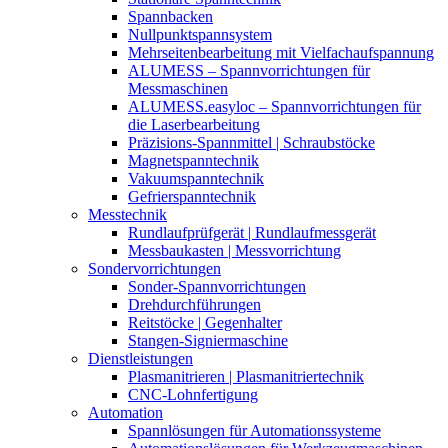
Spannbacken
Nullpunktspannsystem
Mehrseitenbearbeitung mit Vielfachaufspannung
ALUMESS – Spannvorrichtungen für
Messmaschinen
ALUMESS.easyloc – Spannvorrichtungen für
die Laserbearbeitung
Präzisions-Spannmittel | Schraubstöcke
Magnetspanntechnik
Vakuumspanntechnik
Gefrierspanntechnik
Messtechnik
Rundlaufprüfgerät | Rundlaufmessgerät
Messbaukasten | Messvorrichtung
Sondervorrichtungen
Sonder-Spannvorrichtungen
Drehdurchführungen
Reitstöcke | Gegenhalter
Stangen-Signiermaschine
Dienstleistungen
Plasmanitrieren | Plasmanitriertechnik
CNC-Lohnfertigung
Automation
Spannlösungen für Automationssysteme