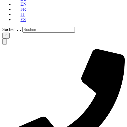
EN
FR
IT
ES
Suchen …